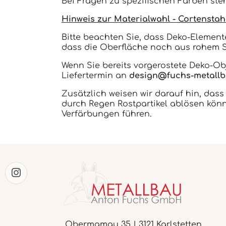
Bei Fragen zu spezifischen Farben ste
Hinweis zur Materialwahl - Cortenstahl
Bitte beachten Sie, dass Deko-Element
dass die Oberfläche noch aus rohem St
Wenn Sie bereits vorgerostete Deko-O
Liefertermin an
design@fuchs-metallb
Zusätzlich weisen wir darauf hin, das
durch Regen Rostpartikel ablösen kön
Verfärbungen führen.
Obermamau 35 | 3121 Karlstetten